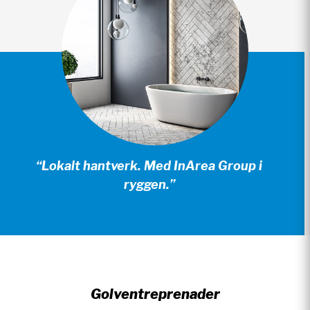
“Lokalt hantverk. Med InArea Group i
ryggen.”
Golventreprenader