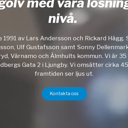
 golv med våra lösninga
nivå.
e 1991 av Lars Andersson och Rickard Hägg. 
rsson, Ulf Gustafsson samt Sonny Dellenmark
aryd, Värnamo och Älmhults kommun. Vi är 35 
dbergs Gata 2 i Ljungby. Vi omsätter cirka 45
framtiden ser ljus ut.
Kontakta oss