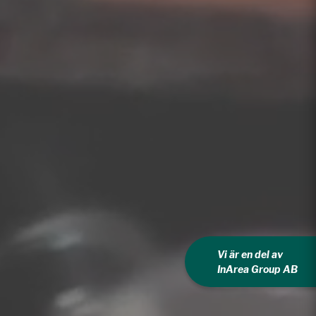
Vi är en del av
InArea Group AB