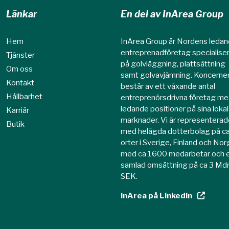
Länkar
En del av InArea Group
Hem
InArea Group är Nordens leda
entreprenadföretag specialise
Tjänster
på golvläggning, plattsättning
Om oss
samt golvavjämning. Koncerne
Kontakt
består av ett växande antal
Hållbarhet
entreprenörsdrivna företag m
ledande positioner på sina loka
Karriär
marknader. Vi är representerad
Butik
med helägda dotterbolag på c
orter i Sverige, Finland och No
med ca 1600 medarbetar och 
samlad omsättning på ca 3 Md
SEK.
InArea på LinkedIn