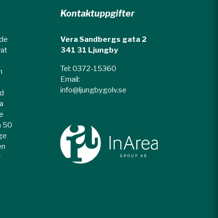
Kontaktuppgifter
nde
Vera Sandbergs gata 2
rat
​341 31 Ljungby
Tel: 0372-15360
n
​Email:
info@ljungbygolv.se
ed
la
e
a 50
rge
en
r